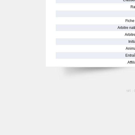
Classe
Ra
Fiche 
Arbitre nat
Arbitre
Init
Anima
Entraî
Affil
tél :