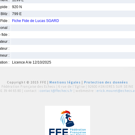
ment :
1299 E
pide :
920 N
Blitz :
799 E
Fide :
Fiche Fide de Lucas SGARD
ional :
 fide :
iateur :
teur :
neur :
iation :
Licence A le 12/10/2025
Copyright © 2015 FFE |
Mentions légales
|
Protection des données
Fédération Française des Echecs |
6 rue de l'Eglise | 92600 ASNIERES SUR SEINE
01 39 44 65 80
| contact :
contact@ffechecs.fr
| webmestre :
erick.mouret@echecs.as