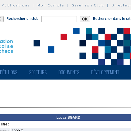
|
Publications
|
Mon Compte
|
Gérer son Club
|
Directeu
Rechercher un club
Rechercher dans le si
PÉTITIONS
SECTEURS
DOCUMENTS
DÉVELOPPEMENT
Lucas SGARD
Titre :