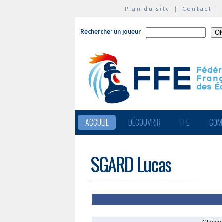
Plan du site
|
Contact
Rechercher un joueur
ACCUEIL
DÉCOUVRIR
FFE
COM
SGARD Lucas