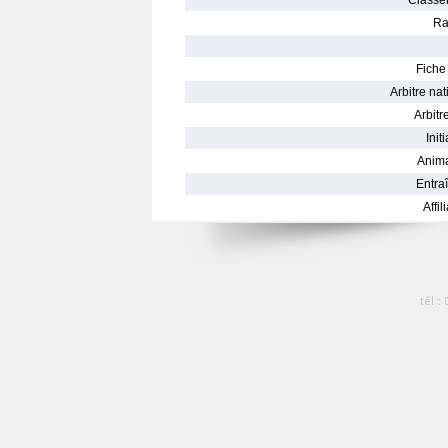
Classe
Ra
Fiche 
Arbitre nat
Arbitre
Init
Anima
Entraî
Affil
tél :