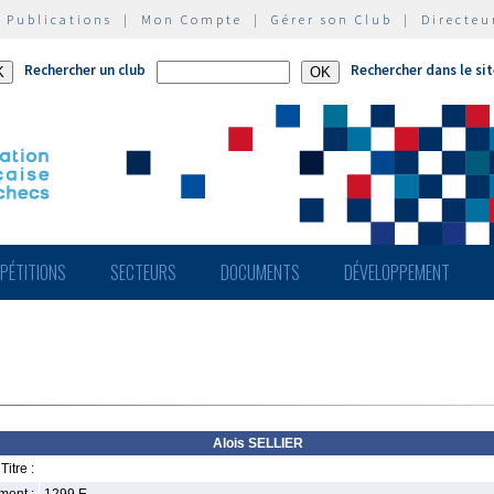
|
Publications
|
Mon Compte
|
Gérer son Club
|
Directeu
Rechercher un club
Rechercher dans le si
PÉTITIONS
SECTEURS
DOCUMENTS
DÉVELOPPEMENT
Alois SELLIER
Titre :