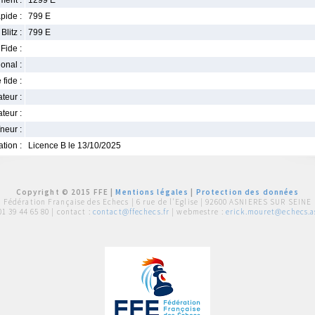
ment :
1299 E
pide :
799 E
Blitz :
799 E
Fide :
ional :
 fide :
iateur :
teur :
neur :
iation :
Licence B le 13/10/2025
Copyright © 2015 FFE |
Mentions légales
|
Protection des données
Fédération Française des Echecs |
6 rue de l'Eglise | 92600 ASNIERES SUR SEINE
01 39 44 65 80
| contact :
contact@ffechecs.fr
| webmestre :
erick.mouret@echecs.as