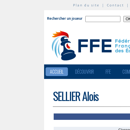
Plan du site
|
Contact
Rechercher un joueur
ACCUEIL
DÉCOUVRIR
FFE
COM
SELLIER Alois