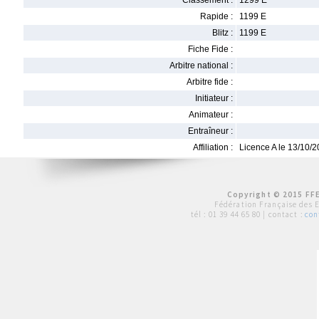
Classement :
1299 E
Rapide :
1199 E
Blitz :
1199 E
Fiche Fide :
Arbitre national :
Arbitre fide :
Initiateur :
Animateur :
Entraîneur :
Affiliation :
Licence A le 13/10/
Copyright © 2015 FFE
Fédération Française des 
tél :
01 39 44 65 80
| contact :
con