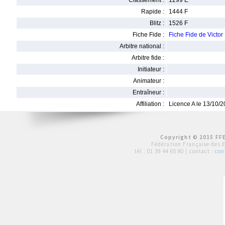
Classement :
1299 E
Rapide :
1444 F
Blitz :
1526 F
Fiche Fide :
Fiche Fide de Victo
Arbitre national :
Arbitre fide :
Initiateur :
Animateur :
Entraîneur :
Affiliation :
Licence A le 13/10/
Copyright © 2015 FFE
Fédération Française des 
tél :
01 39 44 65 80
| contact :
con