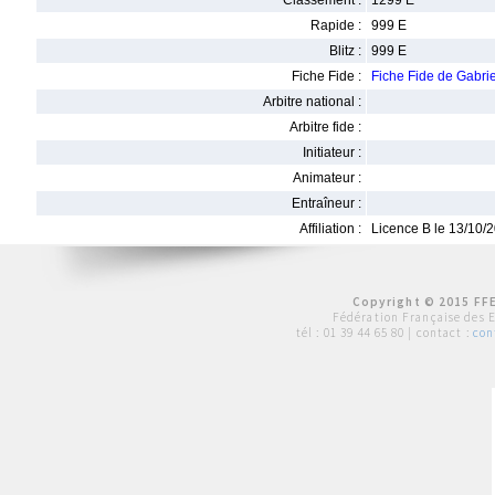
Classement :
1299 E
Rapide :
999 E
Blitz :
999 E
Fiche Fide :
Fiche Fide de Gabr
Arbitre national :
Arbitre fide :
Initiateur :
Animateur :
Entraîneur :
Affiliation :
Licence B le 13/10/
Copyright © 2015 FFE
Fédération Française des 
tél :
01 39 44 65 80
| contact :
con