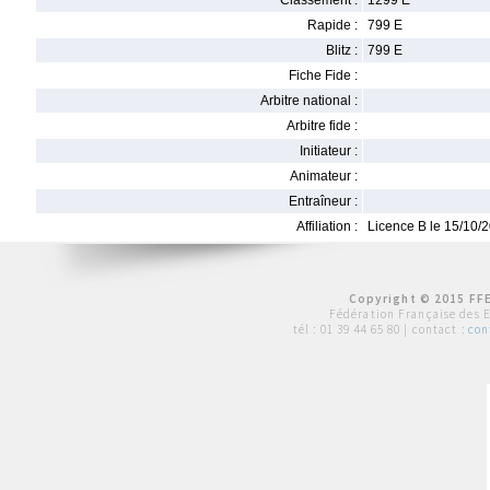
Classement :
1299 E
Rapide :
799 E
Blitz :
799 E
Fiche Fide :
Arbitre national :
Arbitre fide :
Initiateur :
Animateur :
Entraîneur :
Affiliation :
Licence B le 15/10/
Copyright © 2015 FFE
Fédération Française des 
tél :
01 39 44 65 80
| contact :
con