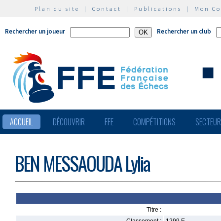
Plan du site
|
Contact
|
Publications
|
Mon C
Rechercher un joueur
Rechercher un club
ACCUEIL
DÉCOUVRIR
FFE
COMPÉTITIONS
SECTEU
BEN MESSAOUDA Lylia
Titre :