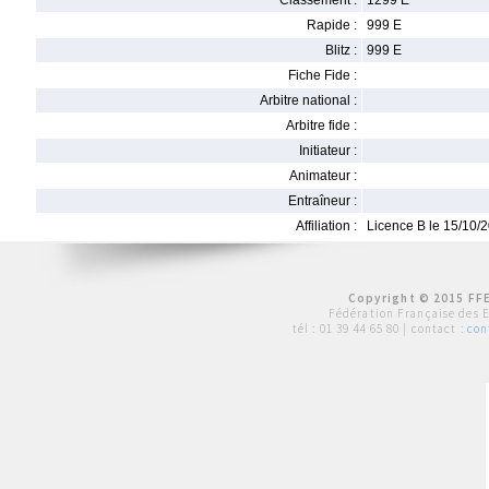
Classement :
1299 E
Rapide :
999 E
Blitz :
999 E
Fiche Fide :
Arbitre national :
Arbitre fide :
Initiateur :
Animateur :
Entraîneur :
Affiliation :
Licence B le 15/10/
Copyright © 2015 FFE
Fédération Française des 
tél :
01 39 44 65 80
| contact :
con