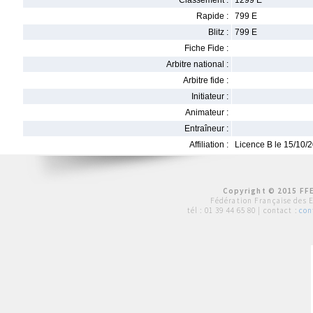
Classement :
1299 E
Rapide :
799 E
Blitz :
799 E
Fiche Fide :
Arbitre national :
Arbitre fide :
Initiateur :
Animateur :
Entraîneur :
Affiliation :
Licence B le 15/10/
Copyright © 2015 FFE
Fédération Française des 
tél :
01 39 44 65 80
| contact :
con