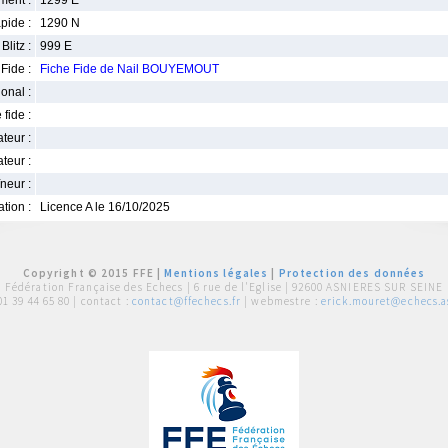
ment :
1299 E
pide :
1290 N
Blitz :
999 E
Fide :
Fiche Fide de Nail BOUYEMOUT
ional :
 fide :
iateur :
teur :
neur :
iation :
Licence A le 16/10/2025
Copyright © 2015 FFE |
Mentions légales
|
Protection des données
Fédération Française des Echecs |
6 rue de l'Eglise | 92600 ASNIERES SUR SEINE
01 39 44 65 80
| contact :
contact@ffechecs.fr
| webmestre :
erick.mouret@echecs.as