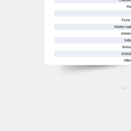
Classe
Ra
Fiche 
Arbitre nat
Arbitre
Init
Anima
Entraî
Affil
tél :