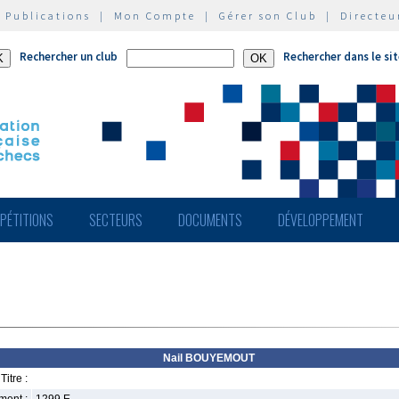
|
Publications
|
Mon Compte
|
Gérer son Club
|
Directeu
Rechercher un club
Rechercher dans le si
PÉTITIONS
SECTEURS
DOCUMENTS
DÉVELOPPEMENT
Nail BOUYEMOUT
Titre :