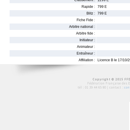
Classement :
1299 E
Rapide :
799 E
Blitz :
799 E
Fiche Fide :
Arbitre national :
Arbitre fide :
Initiateur :
Animateur :
Entraîneur :
Affiliation :
Licence B le 17/10/
Copyright © 2015 FFE
Fédération Française des 
tél :
01 39 44 65 80
| contact :
con