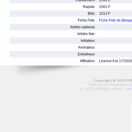
Classement :
1399 E
Rapide :
1501 F
Blitz :
1513 F
Fiche Fide :
Fiche Fide de Ben
Arbitre national :
Arbitre fide :
Initiateur :
Animateur :
Entraîneur :
Affiliation :
Licence A le 17/10/
Copyright © 2015 FFE
Fédération Française des 
tél :
01 39 44 65 80
| contact :
con