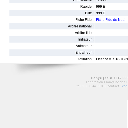
Classement :
1299 E
Rapide :
999 E
Blitz :
999 E
Fiche Fide :
Fiche Fide de Noa
Arbitre national :
Arbitre fide :
Initiateur :
Animateur :
Entraîneur :
Affiliation :
Licence A le 18/10/
Copyright © 2015 FFE
Fédération Française des 
tél :
01 39 44 65 80
| contact :
con