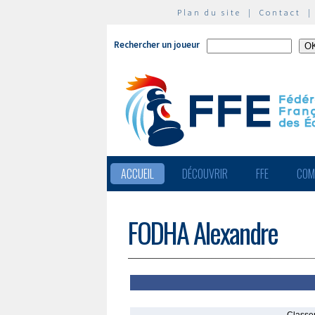
Plan du site
|
Contact
Rechercher un joueur
ACCUEIL
DÉCOUVRIR
FFE
COM
FODHA Alexandre