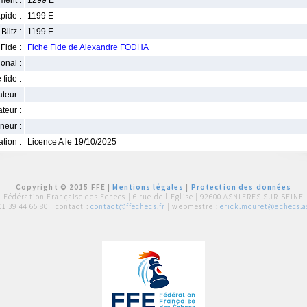
ment :
1299 E
pide :
1199 E
Blitz :
1199 E
Fide :
Fiche Fide de Alexandre FODHA
ional :
 fide :
iateur :
teur :
neur :
iation :
Licence A le 19/10/2025
Copyright © 2015 FFE |
Mentions légales
|
Protection des données
Fédération Française des Echecs |
6 rue de l'Eglise | 92600 ASNIERES SUR SEINE
01 39 44 65 80
| contact :
contact@ffechecs.fr
| webmestre :
erick.mouret@echecs.as