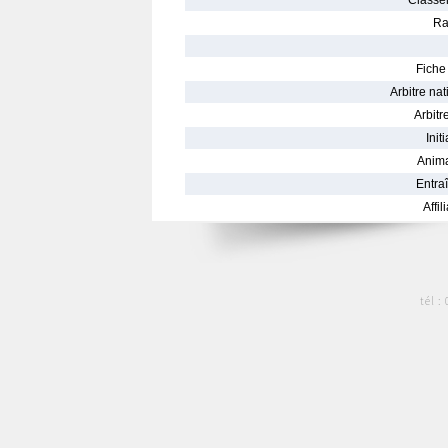
Classe
Ra
Fiche 
Arbitre nat
Arbitre
Init
Anima
Entraî
Affil
tél :