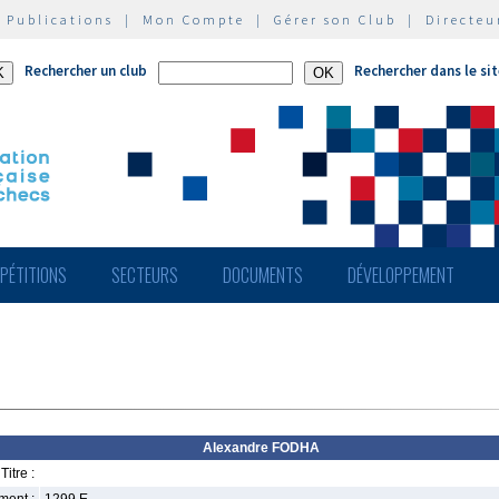
|
Publications
|
Mon Compte
|
Gérer son Club
|
Directeu
Rechercher un club
Rechercher dans le si
PÉTITIONS
SECTEURS
DOCUMENTS
DÉVELOPPEMENT
Alexandre FODHA
Titre :