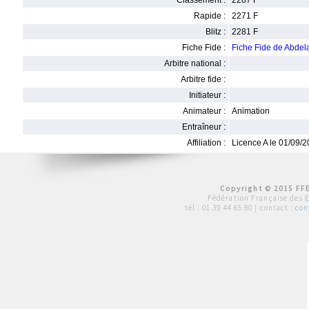
Classement :
2287 F
Rapide :
2271 F
Blitz :
2281 F
Fiche Fide :
Fiche Fide de Abde
Arbitre national :
Arbitre fide :
Initiateur :
Animateur :
Animation
Entraîneur :
Affiliation :
Licence A le 01/09/
Copyright © 2015 FFE
Fédération Française des 
tél :
01 39 44 65 80
| contact :
con