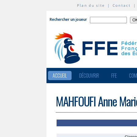
Plan du site
|
Contact
Rechercher un joueur
ACCUEIL
DÉCOUVRIR
FFE
COM
MAHFOUFI Anne Mari