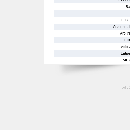
Classe
Ra
Fiche 
Arbitre nat
Arbitre
Init
Anima
Entraî
Affil
tél :