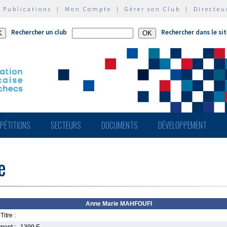
|
Publications
|
Mon Compte
|
Gérer son Club
|
Directeu
Rechercher un club
Rechercher dans le si
PÉTITIONS
SECTEURS
DOCUMENTS
DÉVELOPPEMENT
e
Anne Marie MAHFOUFI
Titre :