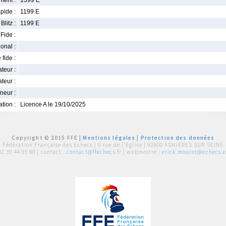
ment :
1399 E
pide :
1199 E
Blitz :
1199 E
Fide :
ional :
 fide :
iateur :
teur :
neur :
iation :
Licence A le 19/10/2025
Copyright © 2015 FFE |
Mentions légales
|
Protection des données
Fédération Française des Echecs |
6 rue de l'Eglise | 92600 ASNIERES SUR SEINE
01 39 44 65 80
| contact :
contact@ffechecs.fr
| webmestre :
erick.mouret@echecs.as