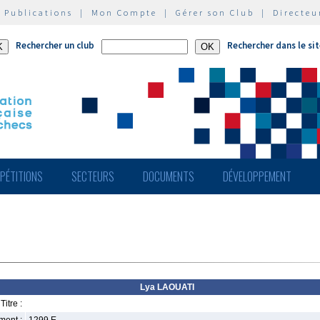
|
Publications
|
Mon Compte
|
Gérer son Club
|
Directeu
Rechercher un club
Rechercher dans le si
PÉTITIONS
SECTEURS
DOCUMENTS
DÉVELOPPEMENT
Lya LAOUATI
Titre :