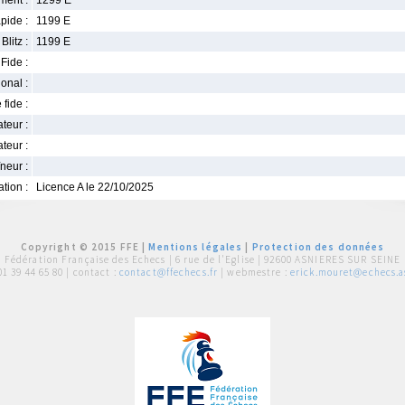
ment :
1299 E
pide :
1199 E
Blitz :
1199 E
Fide :
ional :
 fide :
iateur :
teur :
neur :
iation :
Licence A le 22/10/2025
Copyright © 2015 FFE |
Mentions légales
|
Protection des données
Fédération Française des Echecs |
6 rue de l'Eglise | 92600 ASNIERES SUR SEINE
01 39 44 65 80
| contact :
contact@ffechecs.fr
| webmestre :
erick.mouret@echecs.as