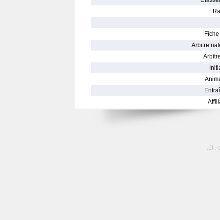
Classe
Ra
Fiche 
Arbitre nat
Arbitre
Init
Anima
Entraî
Affil
tél :