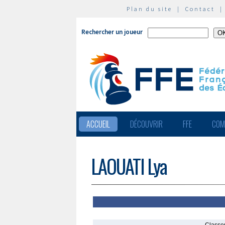
Plan du site
|
Contact
Rechercher un joueur
ACCUEIL
DÉCOUVRIR
FFE
COM
LAOUATI Lya