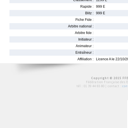
Classement :
1299 E
Rapide :
999 E
Blitz :
999 E
Fiche Fide :
Arbitre national :
Arbitre fide :
Initiateur :
Animateur :
Entraîneur :
Affiliation :
Licence A le 22/10/
Copyright © 2015 FFE
Fédération Française des 
tél :
01 39 44 65 80
| contact :
con