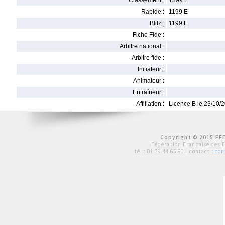
Classement :
1399 E
Rapide :
1199 E
Blitz :
1199 E
Fiche Fide :
Arbitre national :
Arbitre fide :
Initiateur :
Animateur :
Entraîneur :
Affiliation :
Licence B le 23/10/
Copyright © 2015 FFE
Fédération Française des 
tél :
01 39 44 65 80
| contact :
con