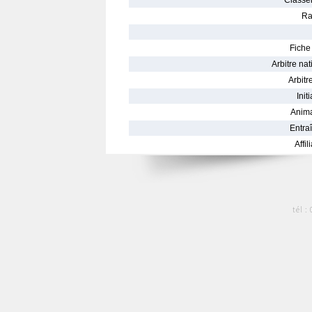
Classe
Ra
Fiche 
Arbitre nat
Arbitre
Init
Anima
Entraî
Affil
tél :