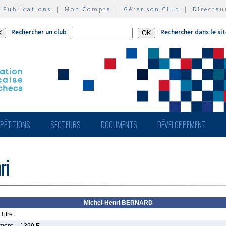
|
Publications
|
Mon Compte
|
Gérer son Club
|
Directeu
Rechercher un club
Rechercher dans le si
PÉTITIONS
SECTEURS
DOCUMENTS
DÉVELOPPEMENT
ri
Michel-Henri BERNARD
Titre :