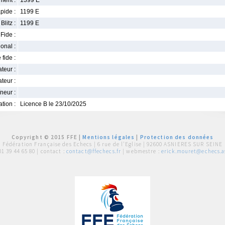
ment :
1399 E
pide :
1199 E
Blitz :
1199 E
Fide :
ional :
 fide :
iateur :
teur :
neur :
iation :
Licence B le 23/10/2025
Copyright © 2015 FFE |
Mentions légales
|
Protection des données
Fédération Française des Echecs |
6 rue de l'Eglise | 92600 ASNIERES SUR SEINE
01 39 44 65 80
| contact :
contact@ffechecs.fr
| webmestre :
erick.mouret@echecs.as