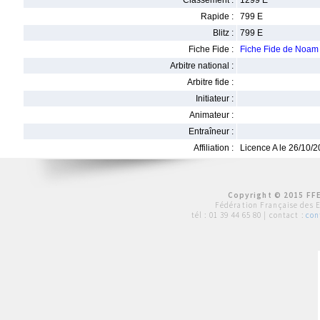
Classement :
1299 E
Rapide :
799 E
Blitz :
799 E
Fiche Fide :
Fiche Fide de Noa
Arbitre national :
Arbitre fide :
Initiateur :
Animateur :
Entraîneur :
Affiliation :
Licence A le 26/10/
Copyright © 2015 FFE
Fédération Française des 
tél :
01 39 44 65 80
| contact :
con