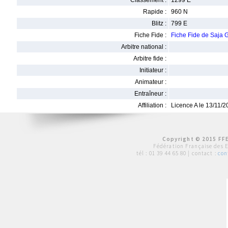
Classement :
1299 E
Rapide :
960 N
Blitz :
799 E
Fiche Fide :
Fiche Fide de Saja
Arbitre national :
Arbitre fide :
Initiateur :
Animateur :
Entraîneur :
Affiliation :
Licence A le 13/11/
Copyright © 2015 FFE
Fédération Française des 
tél :
01 39 44 65 80
| contact :
con