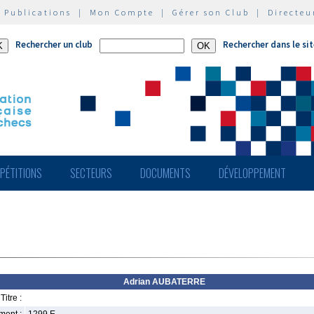
|
Publications
|
Mon Compte
|
Gérer son Club
|
Directeu
Rechercher un club
Rechercher dans le si
PÉTITIONS
SECTEURS
DOCUMENTS
DÉVELOPPEMENT
Adrian AUBATERRE
Titre :