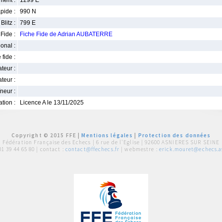
ment :
1299 E
pide :
990 N
Blitz :
799 E
Fide :
Fiche Fide de Adrian AUBATERRE
ional :
 fide :
iateur :
teur :
neur :
iation :
Licence A le 13/11/2025
Copyright © 2015 FFE |
Mentions légales
|
Protection des données
Fédération Française des Echecs |
6 rue de l'Eglise | 92600 ASNIERES SUR SEINE
01 39 44 65 80
| contact :
contact@ffechecs.fr
| webmestre :
erick.mouret@echecs.as