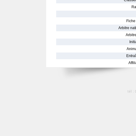
Classe
Ra
Fiche 
Arbitre nat
Arbitre
Init
Anima
Entraî
Affil
tél :