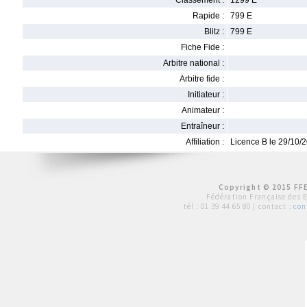
Classement :
1299 E
Rapide :
799 E
Blitz :
799 E
Fiche Fide :
Arbitre national :
Arbitre fide :
Initiateur :
Animateur :
Entraîneur :
Affiliation :
Licence B le 29/10/
Copyright © 2015 FFE
Fédération Française des 
tél :
01 39 44 65 80
| contact :
con