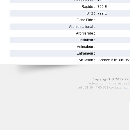
Classement :
1299 E
Rapide :
799 E
Blitz :
799 E
Fiche Fide :
Arbitre national :
Arbitre fide :
Initiateur :
Animateur :
Entraîneur :
Affiliation :
Licence B le 30/10/
Copyright © 2015 FFE
Fédération Française des 
tél :
01 39 44 65 80
| contact :
con