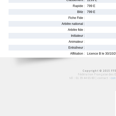
Classement :
1299 E
Rapide :
799 E
Blitz :
799 E
Fiche Fide :
Arbitre national :
Arbitre fide :
Initiateur :
Animateur :
Entraîneur :
Affiliation :
Licence B le 30/10/
Copyright © 2015 FFE
Fédération Française des 
tél :
01 39 44 65 80
| contact :
con