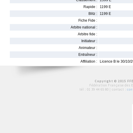
Classement :
1399 E
Rapide :
1199 E
Blitz :
1199 E
Fiche Fide :
Arbitre national :
Arbitre fide :
Initiateur :
Animateur :
Entraîneur :
Affiliation :
Licence B le 30/10/
Copyright © 2015 FFE
Fédération Française des 
tél :
01 39 44 65 80
| contact :
con