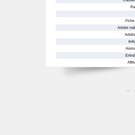
Classe
Ra
Fiche 
Arbitre nat
Arbitre
Init
Anima
Entraî
Affil
tél :