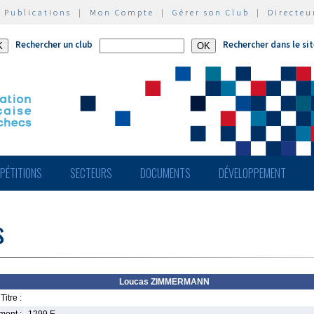
|
Publications
|
Mon Compte
|
Gérer son Club
|
Directeu
Rechercher un club
Rechercher dans le si
PÉTITIONS
SECTEURS
DOCUMENTS
DÉVELOPPEMENT
s
Loucas ZIMMERMANN
Titre :