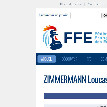
Plan du site
|
Contact
Rechercher un joueur
ACCUEIL
DÉCOUVRIR
FFE
COM
ZIMMERMANN Louca