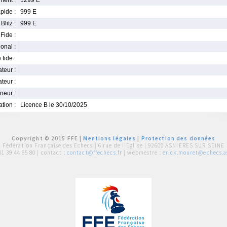
ment :
1299 E
pide :
999 E
Blitz :
999 E
Fide :
ional :
 fide :
iateur :
teur :
neur :
iation :
Licence B le 30/10/2025
Copyright © 2015 FFE |
Mentions légales
|
Protection des données
Fédération Française des Echecs |
6 rue de l'Eglise | 92600 ASNIERES SUR SEINE
01 39 44 65 80
| contact :
contact@ffechecs.fr
| webmestre :
erick.mouret@echecs.as