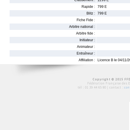
Classement :
1299 E
Rapide :
799 E
Blitz :
799 E
Fiche Fide :
Arbitre national :
Arbitre fide :
Initiateur :
Animateur :
Entraîneur :
Affiliation :
Licence B le 04/11/
Copyright © 2015 FFE
Fédération Française des 
tél :
01 39 44 65 80
| contact :
con