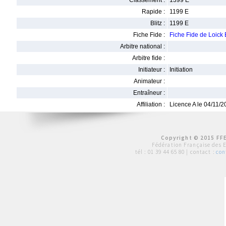
Classement :
1399 E
Rapide :
1199 E
Blitz :
1199 E
Fiche Fide :
Fiche Fide de Loic
Arbitre national :
Arbitre fide :
Initiateur :
Initiation
Animateur :
Entraîneur :
Affiliation :
Licence A le 04/11/
Copyright © 2015 FFE
Fédération Française des 
tél :
01 39 44 65 80
| contact :
con