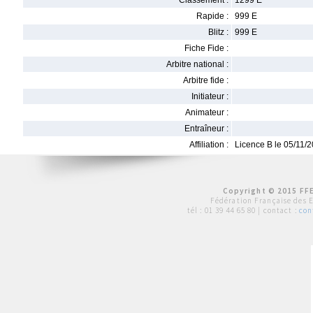
Classement :
1299 E
Rapide :
999 E
Blitz :
999 E
Fiche Fide :
Arbitre national :
Arbitre fide :
Initiateur :
Animateur :
Entraîneur :
Affiliation :
Licence B le 05/11/
Copyright © 2015 FFE
Fédération Française des 
tél :
01 39 44 65 80
| contact :
con