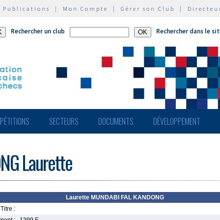
|
Publications
|
Mon Compte
|
Gérer son Club
|
Directeu
Rechercher un club
Rechercher dans le si
PÉTITIONS
SECTEURS
DOCUMENTS
DÉVELOPPEMENT
G Laurette
Laurette MUNDABI FAL KANDONG
Titre :