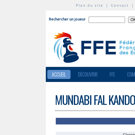
Plan du site
|
Contact
Rechercher un joueur
ACCUEIL
DÉCOUVRIR
FFE
COM
MUNDABI FAL KANDON