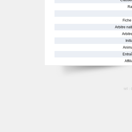
Classe
Ra
Fiche 
Arbitre nat
Arbitre
Init
Anima
Entraî
Affil
tél :