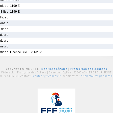
ment :
1399 E
pide :
1199 E
Blitz :
1199 E
Fide :
ional :
 fide :
iateur :
teur :
neur :
iation :
Licence B le 05/11/2025
Copyright © 2015 FFE |
Mentions légales
|
Protection des données
Fédération Française des Echecs |
6 rue de l'Eglise | 92600 ASNIERES SUR SEINE
01 39 44 65 80
| contact :
contact@ffechecs.fr
| webmestre :
erick.mouret@echecs.as