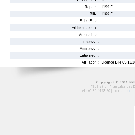
Classement :
1399 E
Rapide :
1199 E
Blitz :
1199 E
Fiche Fide :
Arbitre national :
Arbitre fide :
Initiateur :
Animateur :
Entraîneur :
Affiliation :
Licence B le 05/11/
Copyright © 2015 FFE
Fédération Française des 
tél :
01 39 44 65 80
| contact :
con