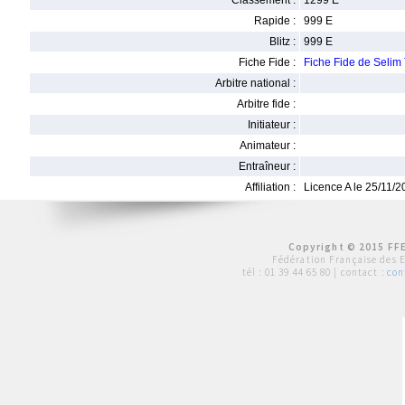
Classement :
1299 E
Rapide :
999 E
Blitz :
999 E
Fiche Fide :
Fiche Fide de Seli
Arbitre national :
Arbitre fide :
Initiateur :
Animateur :
Entraîneur :
Affiliation :
Licence A le 25/11/
Copyright © 2015 FFE
Fédération Française des 
tél :
01 39 44 65 80
| contact :
con