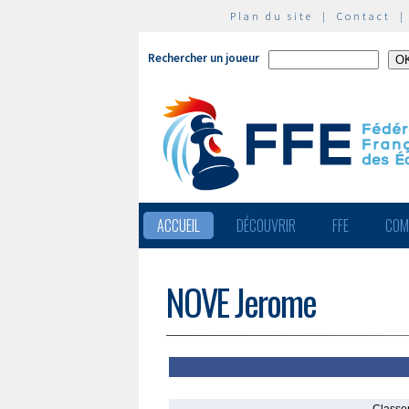
Plan du site
|
Contact
Rechercher un joueur
ACCUEIL
DÉCOUVRIR
FFE
COM
NOVE Jerome