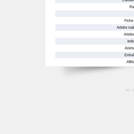
Classe
Ra
Fiche 
Arbitre nat
Arbitre
Init
Anima
Entraî
Affil
tél :