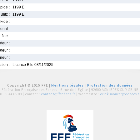
ment :
1399 E
pide :
1199 E
Blitz :
1199 E
Fide :
ional :
 fide :
iateur :
teur :
neur :
iation :
Licence B le 08/11/2025
Copyright © 2015 FFE |
Mentions légales
|
Protection des données
Fédération Française des Echecs |
6 rue de l'Eglise | 92600 ASNIERES SUR SEINE
01 39 44 65 80
| contact :
contact@ffechecs.fr
| webmestre :
erick.mouret@echecs.as