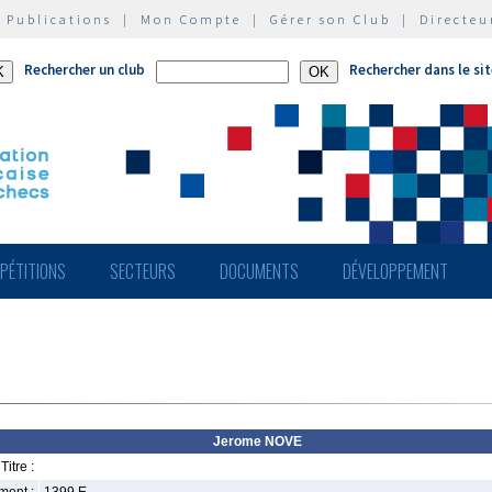
|
Publications
|
Mon Compte
|
Gérer son Club
|
Directeu
Rechercher un club
Rechercher dans le si
PÉTITIONS
SECTEURS
DOCUMENTS
DÉVELOPPEMENT
Jerome NOVE
Titre :