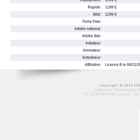
Classement :
1399 E
Rapide :
1199 E
Blitz :
1199 E
Fiche Fide :
Arbitre national :
Arbitre fide :
Initiateur :
Animateur :
Entraîneur :
Affiliation :
Licence B le 08/11/
Copyright © 2015 FFE
Fédération Française des 
tél :
01 39 44 65 80
| contact :
con