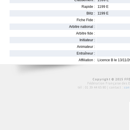
Classement :
1399 E
Rapide :
1199 E
Blitz :
1199 E
Fiche Fide :
Arbitre national :
Arbitre fide :
Initiateur :
Animateur :
Entraîneur :
Affiliation :
Licence B le 13/11/
Copyright © 2015 FFE
Fédération Française des 
tél :
01 39 44 65 80
| contact :
con