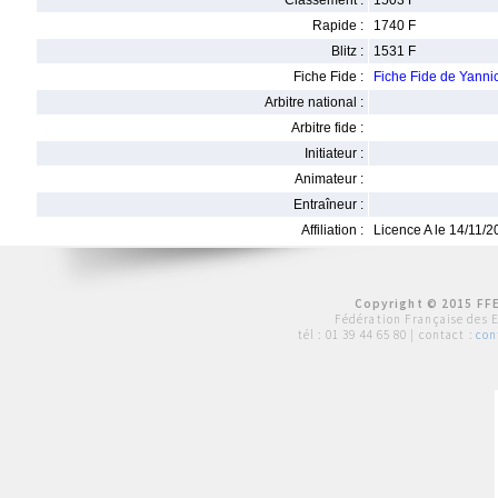
Classement :
1503 F
Rapide :
1740 F
Blitz :
1531 F
Fiche Fide :
Fiche Fide de Yann
Arbitre national :
Arbitre fide :
Initiateur :
Animateur :
Entraîneur :
Affiliation :
Licence A le 14/11/
Copyright © 2015 FFE
Fédération Française des 
tél :
01 39 44 65 80
| contact :
con