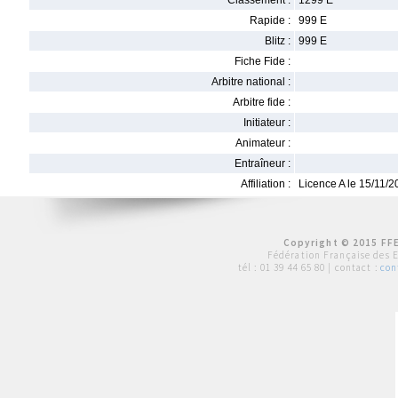
Classement :
1299 E
Rapide :
999 E
Blitz :
999 E
Fiche Fide :
Arbitre national :
Arbitre fide :
Initiateur :
Animateur :
Entraîneur :
Affiliation :
Licence A le 15/11/
Copyright © 2015 FFE
Fédération Française des 
tél :
01 39 44 65 80
| contact :
con