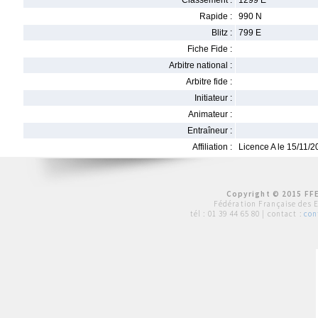
Classement :
1299 E
Rapide :
990 N
Blitz :
799 E
Fiche Fide :
Arbitre national :
Arbitre fide :
Initiateur :
Animateur :
Entraîneur :
Affiliation :
Licence A le 15/11/
Copyright © 2015 FFE
Fédération Française des 
tél :
01 39 44 65 80
| contact :
con