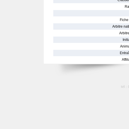
Classe
Ra
Fiche 
Arbitre nat
Arbitre
Init
Anima
Entraî
Affil
tél :