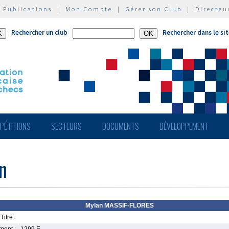
|
Publications
|
Mon Compte
|
Gérer son Club
|
Directeu
Rechercher un club
Rechercher dans le si
PÉTITIONS
SECTEURS
DOCUMENTS
DÉVELOPPEMENT
n
Mylan MASSIF-FLORES
Titre :