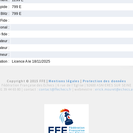
ment :
1299 E
pide :
799 E
Blitz :
799 E
Fide :
ional :
 fide :
iateur :
teur :
neur :
iation :
Licence A le 18/11/2025
Copyright © 2015 FFE |
Mentions légales
|
Protection des données
Fédération Française des Echecs |
6 rue de l'Eglise | 92600 ASNIERES SUR SEINE
01 39 44 65 80
| contact :
contact@ffechecs.fr
| webmestre :
erick.mouret@echecs.as