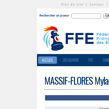
Plan du site
|
Contact
Rechercher un joueur
ACCUEIL
DÉCOUVRIR
FFE
COM
MASSIF-FLORES Myla