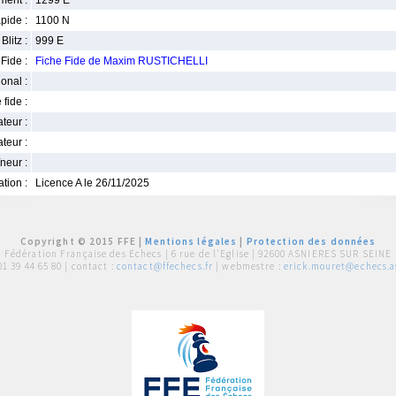
ment :
1299 E
pide :
1100 N
Blitz :
999 E
Fide :
Fiche Fide de Maxim RUSTICHELLI
ional :
 fide :
iateur :
teur :
neur :
iation :
Licence A le 26/11/2025
Copyright © 2015 FFE |
Mentions légales
|
Protection des données
Fédération Française des Echecs |
6 rue de l'Eglise | 92600 ASNIERES SUR SEINE
01 39 44 65 80
| contact :
contact@ffechecs.fr
| webmestre :
erick.mouret@echecs.as