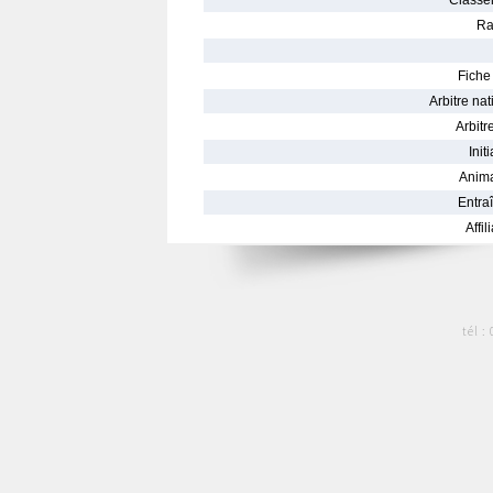
Classe
Ra
Fiche 
Arbitre nat
Arbitre
Init
Anima
Entraî
Affil
tél :