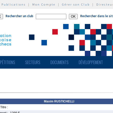
|
Publications
|
Mon Compte
|
Gérer son Club
|
Directeu
Rechercher un club
Rechercher dans le si
PÉTITIONS
SECTEURS
DOCUMENTS
DÉVELOPPEMENT
Maxim RUSTICHELLI
Titre :