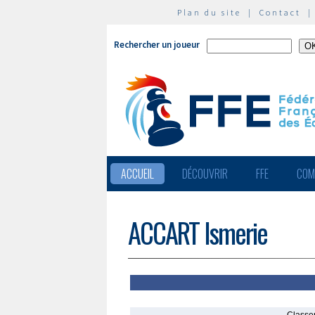
Plan du site
|
Contact
Rechercher un joueur
ACCUEIL
DÉCOUVRIR
FFE
COM
ACCART Ismerie