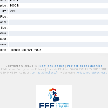
ment :
1299 E
pide :
1000 N
Blitz :
799 E
Fide :
ional :
 fide :
iateur :
teur :
neur :
iation :
Licence B le 26/11/2025
Copyright © 2015 FFE |
Mentions légales
|
Protection des données
Fédération Française des Echecs |
6 rue de l'Eglise | 92600 ASNIERES SUR SEINE
01 39 44 65 80
| contact :
contact@ffechecs.fr
| webmestre :
erick.mouret@echecs.as