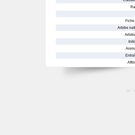
Classe
Ra
Fiche 
Arbitre nat
Arbitre
Init
Anima
Entraî
Affil
tél :