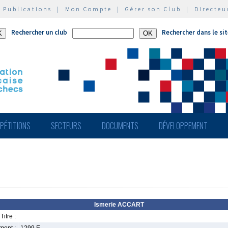
|
Publications
|
Mon Compte
|
Gérer son Club
|
Directeu
Rechercher un club
Rechercher dans le si
PÉTITIONS
SECTEURS
DOCUMENTS
DÉVELOPPEMENT
Ismerie ACCART
Titre :