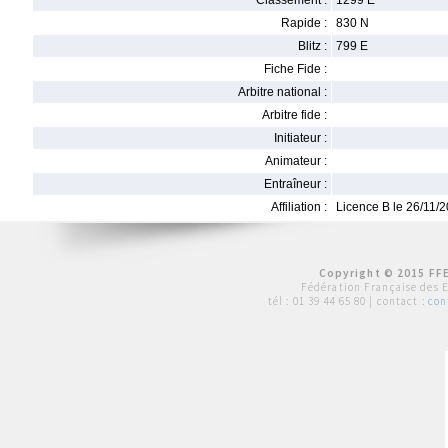
Classement :
1299 E
Rapide :
830 N
Blitz :
799 E
Fiche Fide :
Arbitre national :
Arbitre fide :
Initiateur :
Animateur :
Entraîneur :
Affiliation :
Licence B le 26/11/
Copyright © 2015 FFE
Fédération Française des 
tél :
01 39 44 65 80
| contact :
con