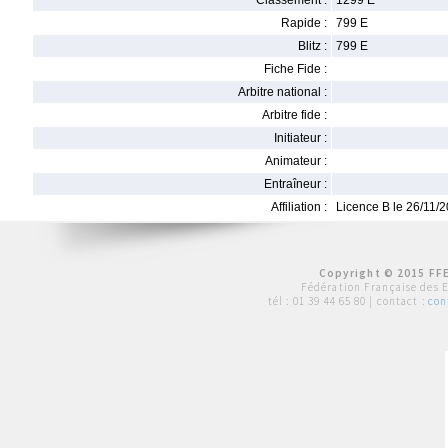
Classement :
1299 E
Rapide :
799 E
Blitz :
799 E
Fiche Fide :
Arbitre national :
Arbitre fide :
Initiateur :
Animateur :
Entraîneur :
Affiliation :
Licence B le 26/11/
Copyright © 2015 FFE
Fédération Française des 
tél :
01 39 44 65 80
| contact :
con