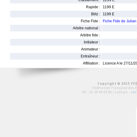
Classement :
1299 E
Rapide :
1199 E
Blitz :
1199 E
Fiche Fide :
Fiche Fide de Julia
Arbitre national :
Arbitre fide :
Initiateur :
Animateur :
Entraîneur :
Affiliation :
Licence A le 27/11/
Copyright © 2015 FFE
Fédération Française des 
tél :
01 39 44 65 80
| contact :
con