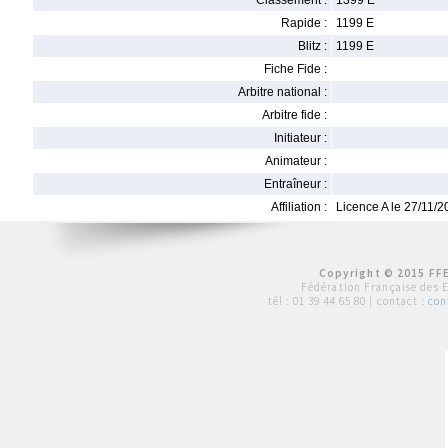
Classement :
1399 E
Rapide :
1199 E
Blitz :
1199 E
Fiche Fide :
Arbitre national :
Arbitre fide :
Initiateur :
Animateur :
Entraîneur :
Affiliation :
Licence A le 27/11/
Copyright © 2015 FFE
Fédération Française des 
tél :
01 39 44 65 80
| contact :
con