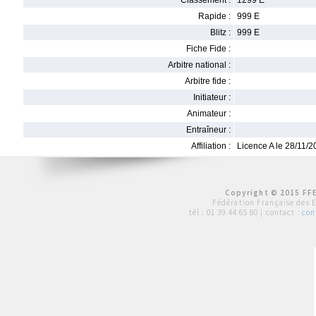
Classement :
1299 E
Rapide :
999 E
Blitz :
999 E
Fiche Fide :
Arbitre national :
Arbitre fide :
Initiateur :
Animateur :
Entraîneur :
Affiliation :
Licence A le 28/11/
Copyright © 2015 FFE
Fédération Française des 
tél :
01 39 44 65 80
| contact :
con