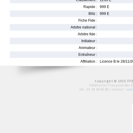
Classement :
1299 E
Rapide :
999 E
Blitz :
999 E
Fiche Fide :
Arbitre national :
Arbitre fide :
Initiateur :
Animateur :
Entraîneur :
Affiliation :
Licence B le 28/11/
Copyright © 2015 FFE
Fédération Française des 
tél :
01 39 44 65 80
| contact :
con