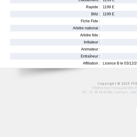
Classement :
1299 E
Rapide :
1199 E
Blitz :
1199 E
Fiche Fide :
Arbitre national :
Arbitre fide :
Initiateur :
Animateur :
Entraîneur :
Affiliation :
Licence B le 03/12/
Copyright © 2015 FFE
Fédération Française des 
tél :
01 39 44 65 80
| contact :
con