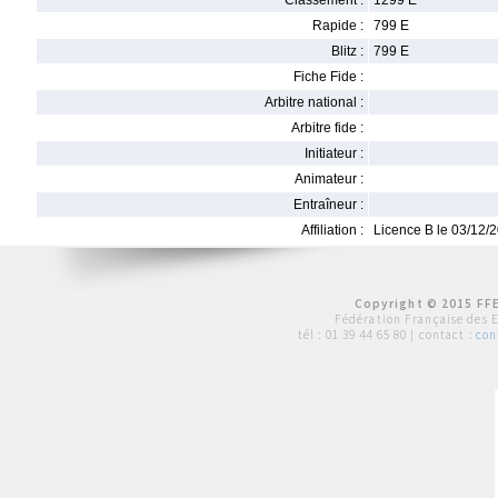
Classement :
1299 E
Rapide :
799 E
Blitz :
799 E
Fiche Fide :
Arbitre national :
Arbitre fide :
Initiateur :
Animateur :
Entraîneur :
Affiliation :
Licence B le 03/12/
Copyright © 2015 FFE
Fédération Française des 
tél :
01 39 44 65 80
| contact :
con